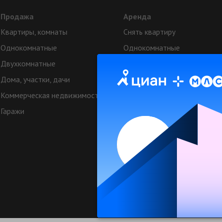
Продажа
Аренда
Квартиры, комнаты
Снять квартиру
Однокомнатные
Однокомнатные
Двухкомнатные
Двухкомнатные
Дома, участки, дачи
Аренда коттеджей
Коммерческая недвижимость
Квартиры посуточно
Гаражи
Коттеджи посуточно
Коммерческая недвижимост
Техподдерж
© МЛСН.ру - недвижимость